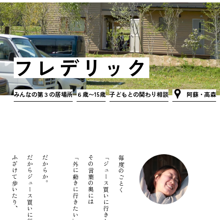
フレデリック
みんなの第３の居場所
６歳〜15歳
子どもとの関わり相談
阿蘇・高森
ってみたり、
ふざけて歩いたり、
だからジュース買いに行くただの道のりを、
だからか。
その言葉の奥には
毎度のごとく