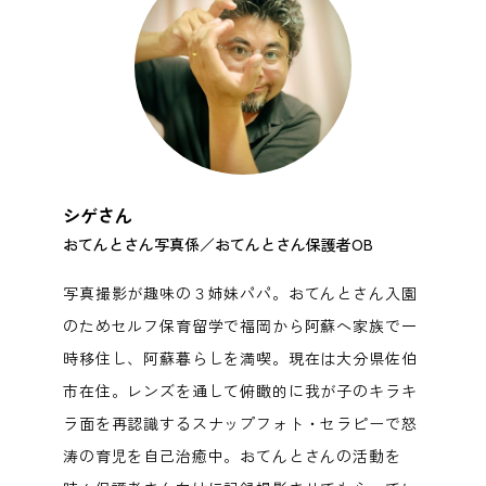
シゲさん
おてんとさん写真係／おてんとさん保護者OB
‍写真撮影が趣味の３姉妹パパ。おてんとさん入園
のためセルフ保育留学で福岡から阿蘇へ家族で一
時移住し、阿蘇暮らしを満喫。現在は大分県佐伯
市在住。レンズを通して俯瞰的に我が子のキラキ
ラ面を再認識するスナップフォト・セラピーで怒
涛の育児を自己治癒中。おてんとさんの活動を