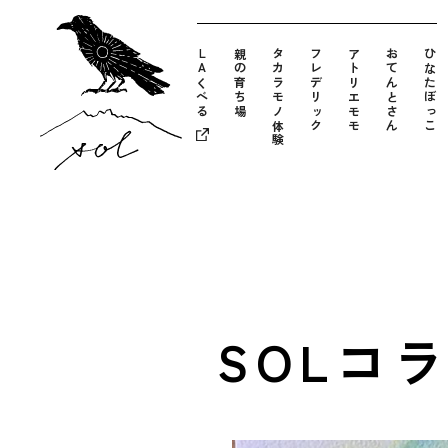
LAくべる
親の育ち場
タカラモノ体験
フレデリック
アトリエモモ
おてんとさん
ひなたぼっこ
SOLコ